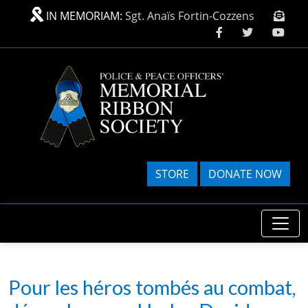
Skip to main content
IN MEMORIAM:
Sgt. Anaïs Fortin-Cozzens
STORE
DONATE NOW
Pour les héros tombés au combat,