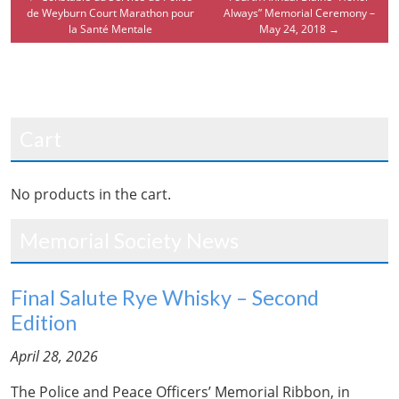
de Weyburn Court Marathon pour
Always” Memorial Ceremony –
la Santé Mentale
May 24, 2018
→
Cart
No products in the cart.
Memorial Society News
Final Salute Rye Whisky – Second
Edition
April 28, 2026
The Police and Peace Officers’ Memorial Ribbon, in