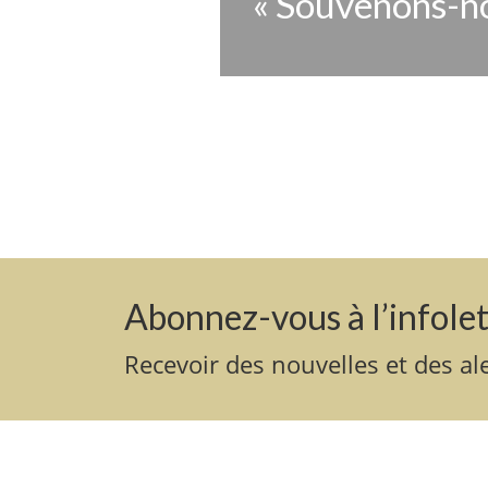
« Souvenons-no
fonds qui aident les fam
Previous
mémoriaux et des monu
des morts.
ACHETEZ MAINTENA
Abonnez-vous à l’infolet
Recevoir des nouvelles et des ale