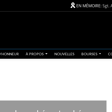
EN MÉMOIRE:
Sgt. 
D’HONNEUR
À PROPOS
NOUVELLES
BOURSES
C
 la boutique du ruban
morial Ribbon permet de collecter des