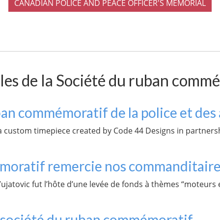
CANADIAN POLICE AND PEACE OFFICER'S MEMORIAL
es de la Société du ruban comm
an commémoratif de la police et des 
a custom timepiece created by Code 44 Designs in partner
moratif remercie nos commanditaire
Vujatovic fut l’hôte d’une levée de fonds à thèmes “moteur
a société du ruban commémoratif