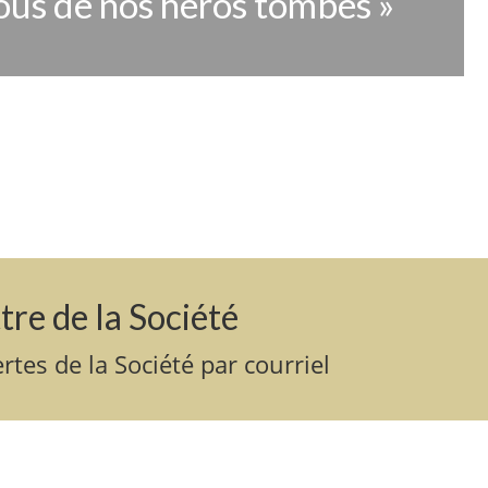
us de nos héros tombés »
illes en deuil, aident à établir des
ments et offrent des bourses aux enfants
NT
tre de la Société
rtes de la Société par courriel