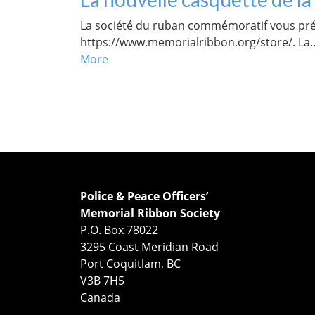
La société du ruban commémoratif vous prése
https://www.memorialribbon.org/store/. La
More
Police & Peace Officers’
Memorial Ribbon Society
P.O. Box 78022
3295 Coast Meridian Road
Port Coquitlam, BC
V3B 7H5
Canada