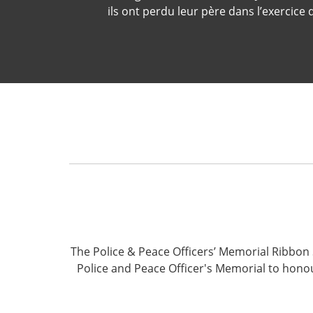
ils ont perdu leur père dans l’exercice 
The Police & Peace Officers’ Memorial Ribbon S
Police and Peace Officer's Memorial to honou