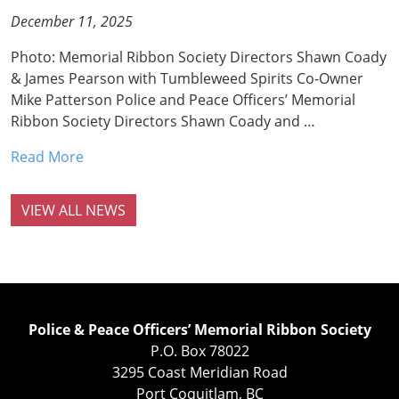
December 11, 2025
Photo: Memorial Ribbon Society Directors Shawn Coady
& James Pearson with Tumbleweed Spirits Co-Owner
Mike Patterson Police and Peace Officers’ Memorial
Ribbon Society Directors Shawn Coady and …
Read More
VIEW ALL NEWS
Police & Peace Officers’ Memorial Ribbon Society
P.O. Box 78022
3295 Coast Meridian Road
Port Coquitlam, BC